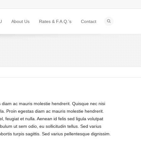
U
About Us
Rates & F.A.Q.’s
Contact
s diam ac mauris molestie hendrerit. Quisque nec nisi
ulla. Proin egestas diam ac mauris molestie hendrerit.
, feugiat et nulla. Aenean id felis sed ligula volutpat
bulum ut sem odio, eu sollicitudin tellus. Sed varius
bortis turpis sagittis. Sed varius pellentesque dignissim.