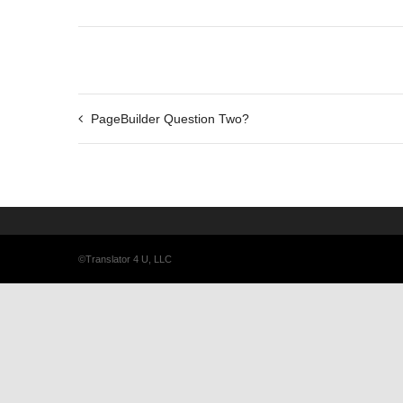
PageBuilder Question Two?
©Translator 4 U, LLC